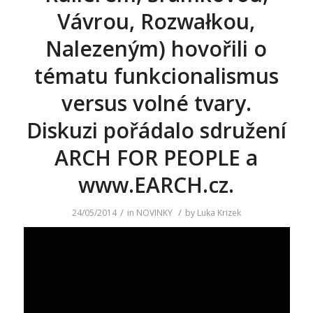
Vávrou, Rozwałkou,
Nalezeným) hovořili o
tématu funkcionalismus
versus volné tvary.
Diskuzi pořádalo sdružení
ARCH FOR PEOPLE a
www.EARCH.cz.
/
/
24/05/2014
in
NOVINKY
by
Luka Krizek