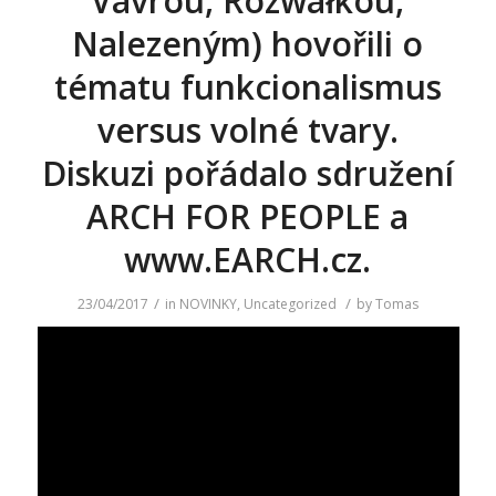
Vávrou, Rozwałkou,
Nalezeným) hovořili o
tématu funkcionalismus
versus volné tvary.
Diskuzi pořádalo sdružení
ARCH FOR PEOPLE a
www.EARCH.cz.
/
/
23/04/2017
in
NOVINKY
,
Uncategorized
by
Tomas