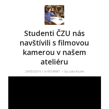
Studenti ČZU nás
navštívili s filmovou
kamerou v našem
ateliéru
/
/
24/05/2014
in
NOVINKY
by
Luka Krizek