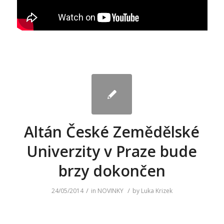
Altán České Zemědělské
Univerzity v Praze bude
brzy dokončen
/
/
24/05/2014
in
NOVINKY
by
Luka Krizek