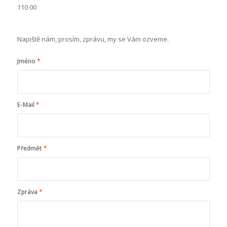
110 00
Napiště nám, prosím, zprávu, my se Vám ozveme.
Jméno
*
E-Mail
*
Předmět
*
Zpráva
*