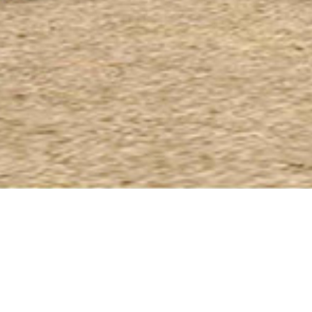
BYTOVÉ DOMY PRO
SENIORY
Klient
: Obec
Místo
: Plzeňský kraj
Stav
: architektonická studie