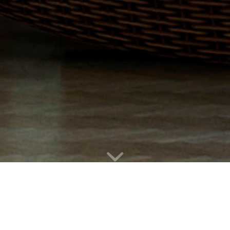
CAFE RUDOLFINUM
Klient
: Česká filharmonie
Místo
:
Alšovo nábř. 12, 110 00 Praha 1-Staré Město