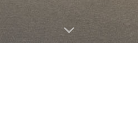
BANKOVNÍ POBOČKA
ČSOB KODAŇSKÁ
Klient
: ČSOB, a.s.
Místo
: Prague, Kodaňská 48
Rok dokončení
: 2016
Fotograf
: Alexander Dobrovodský
Vytvořili jsme architektonický koncept nové pobočkové sítě
ČSOB, kterou bude společnost aplikovat po celé ČR v
následujícíh několika letech. Úkolem bylo vytvořit prostor se