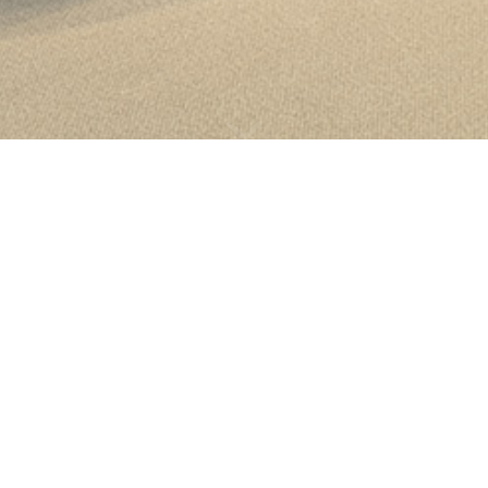
BANKOVNÍ POBOČKA
ČSOB NOVODVORSKÁ
Klient
: ČSOB, a.s.
Místo
: Prague, OC Novodvorská plaza
Rok dokončení
: 2016
Fotograf
: Alexander Dobrovodský
Vytvořili jsme architektonický koncept nové pobočkové sítě
ČSOB, kterou bude společnost aplikovat po celé ČR v
následujícíh několika letech. Úkolem bylo vytvořit prostor se
silnou firemní přítomností ČSOB a zároveń prostor, kde se