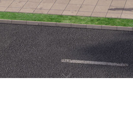
PLZEŇSKÁ FILHARMONIE
Klient
:
Místo
: Plzeň
Rok dokončení
: 2007