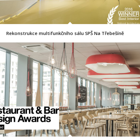
Rekonstrukce multifunkčního sálu SPŠ Na Třebešíně