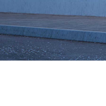
PENTHOUSE ÚSTÍ NAD
LABEM
Klient
:
Soukromá osoba
Místo
:
Usti nad Labem
Rok dokončení
: 2014 – 2017