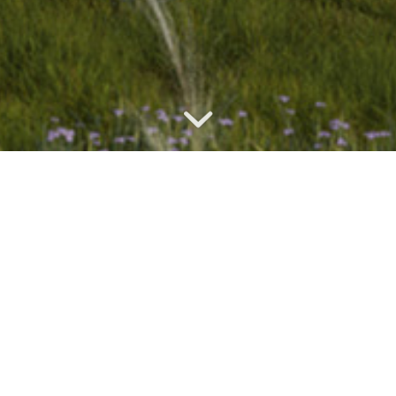
PŘÍSTAVBA RODINNÉHO
DOMU V PLZNI
Klient
: manželé Doubkovi
Místo
: Plzeň, ulice V Brance
Stav
: v procesu výstavby
Rok dokončení
: 2025
Fotograf
:
Předmětné místo stavby se nachází v zužující části nevelké