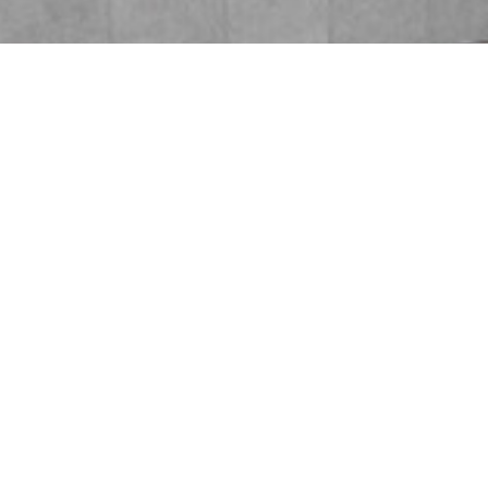
EKONOMICKY DOSTUPNÝ
RODINNÝ DŮM VE
VRANÉM NAD VLTAVOU
Klient
: Mgr. MSc. Anna Petrů a Martin Šimíček