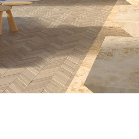
RYTÍŘSKÁ 29
Klient
: Soukromá osoba
Místo
: Praha, Rytířská ulice 29
Rok dokončení
: 2016