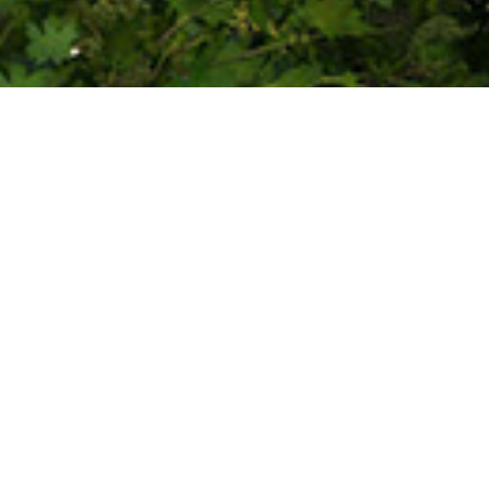
TĚLOCVIČNA ZŠ ZAJEČOV
Klient
: Obec Zaječov
Místo
: Zaječov