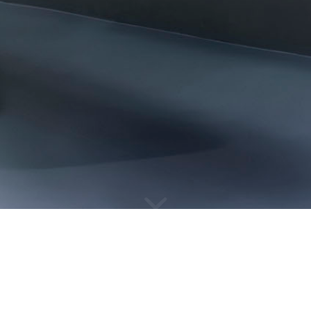
SVĚTLO V ARCHITEKTUŘE
Client
: HALLA
Location
: ČR
Year of completition
: 2013