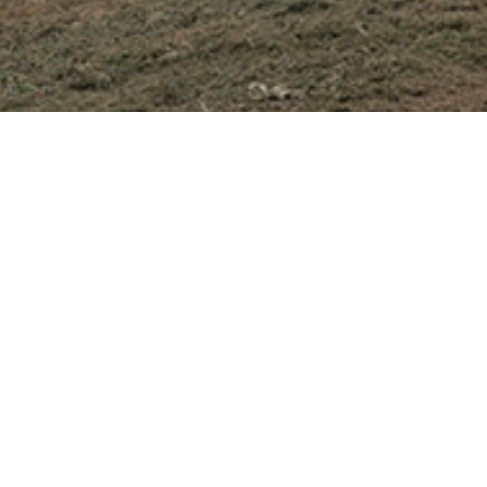
VILA ŠÍN
Klient
: IO Studio