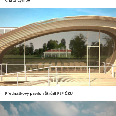
Chata Cyrilov
Přednáškový pavilon Štrůdl PEF ČZU