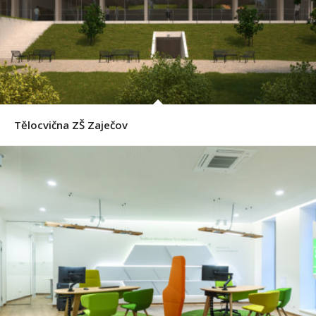
Tělocvična ZŠ Zaječov