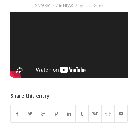
/
/
24/05/2014
in
NEWS
by
Luka Krizek
Share this entry